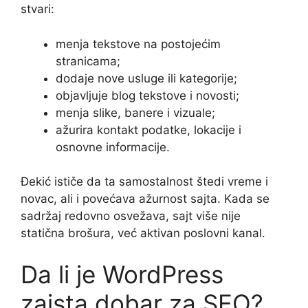
stvari:
menja tekstove na postojećim
stranicama;
dodaje nove usluge ili kategorije;
objavljuje blog tekstove i novosti;
menja slike, banere i vizuale;
ažurira kontakt podatke, lokacije i
osnovne informacije.
Đekić ističe da ta samostalnost štedi vreme i
novac, ali i povećava ažurnost sajta. Kada se
sadržaj redovno osvežava, sajt više nije
statična brošura, već aktivan poslovni kanal.
Da li je WordPress
zaista dobar za SEO?