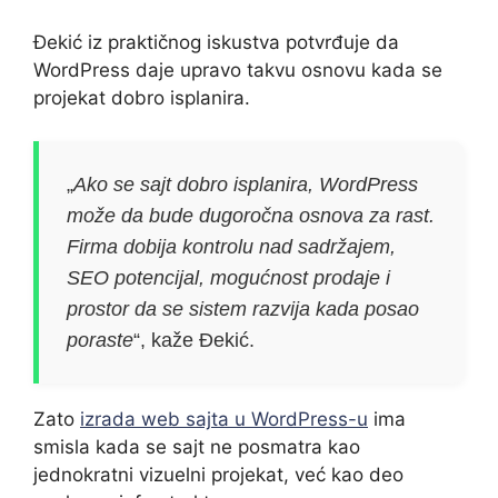
Đekić iz praktičnog iskustva potvrđuje da
WordPress daje upravo takvu osnovu kada se
projekat dobro isplanira.
„
Ako se sajt dobro isplanira, WordPress
može da bude dugoročna osnova za rast.
Firma dobija kontrolu nad sadržajem,
SEO potencijal, mogućnost prodaje i
prostor da se sistem razvija kada posao
poraste
“, kaže Đekić.
Zato
izrada web sajta u WordPress-u
ima
smisla kada se sajt ne posmatra kao
jednokratni vizuelni projekat, već kao deo