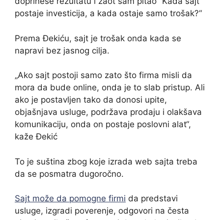
doprinese rezultatu i zaot sam pitao “Kada sajt
postaje investicija, a kada ostaje samo trošak?“
Prema Đekiću, sajt je trošak onda kada se
napravi bez jasnog cilja.
„Ako sajt postoji samo zato što firma misli da
mora da bude online, onda je to slab pristup. Ali
ako je postavljen tako da donosi upite,
objašnjava usluge, podržava prodaju i olakšava
komunikaciju, onda on postaje poslovni alat“,
kaže Đekić
To je suština zbog koje izrada web sajta treba
da se posmatra dugoročno.
Sajt može da pomogne firmi
da predstavi
usluge, izgradi poverenje, odgovori na česta