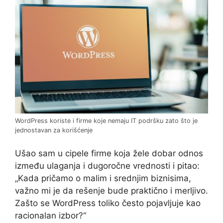
WordPress koriste i firme koje nemaju IT podršku zato što je
jednostavan za korišćenje
Ušao sam u cipele firme koja žele dobar odnos
između ulaganja i dugoročne vrednosti i pitao:
„Kada pričamo o malim i srednjim biznisima,
važno mi je da rešenje bude praktično i merljivo.
Zašto se WordPress toliko često pojavljuje kao
racionalan izbor?“