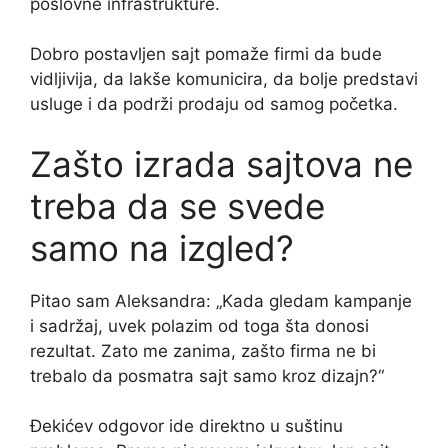
poslovne infrastrukture.
Dobro postavljen sajt pomaže firmi da bude
vidljivija, da lakše komunicira, da bolje predstavi
usluge i da podrži prodaju od samog početka.
Zašto izrada sajtova ne
treba da se svede
samo na izgled?
Pitao sam Aleksandra: „Kada gledam kampanje
i sadržaj, uvek polazim od toga šta donosi
rezultat. Zato me zanima, zašto firma ne bi
trebalo da posmatra sajt samo kroz dizajn?“
Đekićev odgovor ide direktno u suštinu