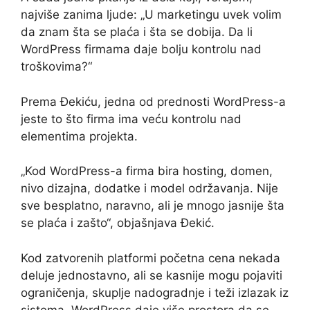
najviše zanima ljude: „U marketingu uvek volim
da znam šta se plaća i šta se dobija. Da li
WordPress firmama daje bolju kontrolu nad
troškovima?“
Prema Đekiću, jedna od prednosti WordPress-a
jeste to što firma ima veću kontrolu nad
elementima projekta.
„Kod WordPress-a firma bira hosting, domen,
nivo dizajna, dodatke i model održavanja. Nije
sve besplatno, naravno, ali je mnogo jasnije šta
se plaća i zašto“, objašnjava Đekić.
Kod zatvorenih platformi početna cena nekada
deluje jednostavno, ali se kasnije mogu pojaviti
ograničenja, skuplje nadogradnje i teži izlazak iz
sistema. WordPress daje više prostora da se