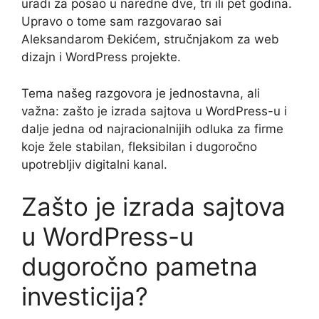
uradi za posao u naredne dve, tri ili pet godina.
Upravo o tome sam razgovarao sai
Aleksandarom Đekićem, stručnjakom za web
dizajn i WordPress projekte.
Tema našeg razgovora je jednostavna, ali
važna: zašto je izrada sajtova u WordPress-u i
dalje jedna od najracionalnijih odluka za firme
koje žele stabilan, fleksibilan i dugoročno
upotrebljiv digitalni kanal.
Zašto je izrada sajtova
u WordPress-u
dugoročno pametna
investicija?