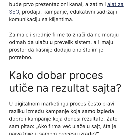
bude prvo prezentacioni kanal, a zatim i
alat za
SEO
, prodaju, kampanje, edukativni sadržaj i
komunikaciju sa klijentima.
Za male i srednje firme to znači da ne moraju
odmah da ulažu u prevelik sistem, ali imaju
prostor da kasnije dodaju ono što im je
potrebno.
Kako dobar proces
utiče na rezultat sajta?
U digitalnom marketingu proces često pravi
razliku između kampanje koja samo izgleda
dobro i kampanje koja donosi rezultate. Zato
sam pitao: „Ako firma već ulaže u sajt, šta je
najvažnije u samom procesu izrade?“