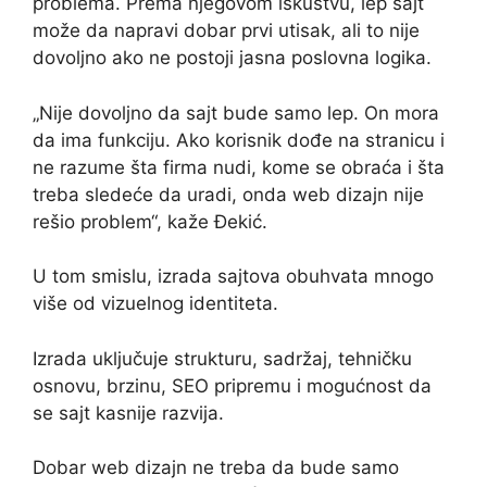
problema. Prema njegovom iskustvu, lep sajt
može da napravi dobar prvi utisak, ali to nije
dovoljno ako ne postoji jasna poslovna logika.
„Nije dovoljno da sajt bude samo lep. On mora
da ima funkciju. Ako korisnik dođe na stranicu i
ne razume šta firma nudi, kome se obraća i šta
treba sledeće da uradi, onda web dizajn nije
rešio problem“, kaže Đekić.
U tom smislu, izrada sajtova obuhvata mnogo
više od vizuelnog identiteta.
Izrada uključuje strukturu, sadržaj, tehničku
osnovu, brzinu, SEO pripremu i mogućnost da
se sajt kasnije razvija.
Dobar web dizajn ne treba da bude samo