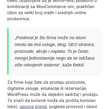
Đekić objašnjava da je WordPress, posebno u
kombinaciji sa WooCommerce-om, praktičan
izbor za veliki broj malih i srednjih online
prodavnica.
„
Prednost je što firma može na istom
mestu da ima usluge, blog, SEO stranice,
proizvode, akcije i naplatu. To je često
mnogo jednostavnije nego da se održava
više odvojenih sistema
“, kaže Đekić.
Za firme koje žele da prodaju proizvode,
digitalne usluge, edukacije ili rezervacije,
WordPress može da objedini sadržaj i prodaju.
To znači da korisnik može da pročita koristan
tekst,
upozna brend
, pogleda proizvod i obavi