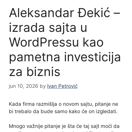
Aleksandar Đekić –
izrada sajta u
WordPressu kao
pametna investicija
za biznis
jun 10, 2026
by
Ivan Petrović
Kada firma razmišlja o novom sajtu, pitanje ne
bi trebalo da bude samo kako će on izgledati.
Mnogo važnije pitanje je šta će taj sajt moći da