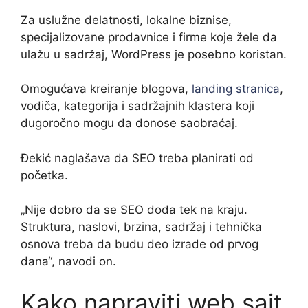
Za uslužne delatnosti, lokalne biznise,
specijalizovane prodavnice i firme koje žele da
ulažu u sadržaj, WordPress je posebno koristan.
Omogućava kreiranje blogova,
landing stranica
,
vodiča, kategorija i sadržajnih klastera koji
dugoročno mogu da donose saobraćaj.
Đekić naglašava da SEO treba planirati od
početka.
„Nije dobro da se SEO doda tek na kraju.
Struktura, naslovi, brzina, sadržaj i tehnička
osnova treba da budu deo izrade od prvog
dana“, navodi on.
Kako napraviti web sajt