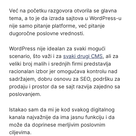
Već na početku razgovora otvorila se glavna
tema, a to je da izrada sajtova u WordPress-u
nije samo pitanje platforme, već pitanje
dugoročne poslovne vrednosti.
WordPress nije idealan za svaki mogući
scenario, što važi i za
svaki drugi CMS
, ali za
veliki broj malih i srednjih firmi predstavlja
racionalan izbor jer omogućava kontrolu nad
sadržajem, dobru osnovu za SEO, podršku za
prodaju i prostor da se sajt razvija zajedno sa
poslovanjem.
Istakao sam da mi je kod svakog digitalnog
kanala najvažnije da ima jasnu funkciju i da
može da doprinese merljivim poslovnim
ciljevima.