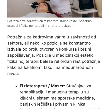
Potražnja za zdravstvenim kadrom stalno raste, posebno u
estetici i fizikalnoj terapiji – shutterstock.com
Potražnja za kadrovima varira u zavisnosti od
sektora, ali nekoliko pozicija se konstantno
izdvaja po broju otvorenih konkursa i brzini
zapošljavanja. Pozicije u medicinskoj estetici i
fizikalnoj terapiji beleže rekordan rast potražnje
kako na lokalnom, tako i na međunarodnom
nivou.
Fizioterapeut / Maser:
Stručnjaci za
rehabilitaciju i manuelnu terapiju su
ključni u sistemima sportske medicine,
banjskih lečilišta i privatnih klinika.