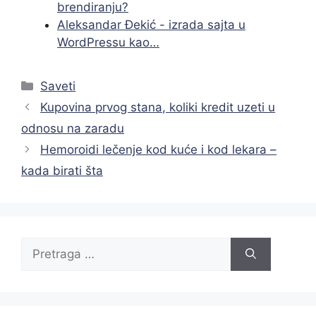
brendiranju?
Aleksandar Đekić - izrada sajta u
WordPressu kao…
Categories
Saveti
Kupovina prvog stana, koliki kredit uzeti u
odnosu na zaradu
Hemoroidi lečenje kod kuće i kod lekara –
kada birati šta
Search
for: