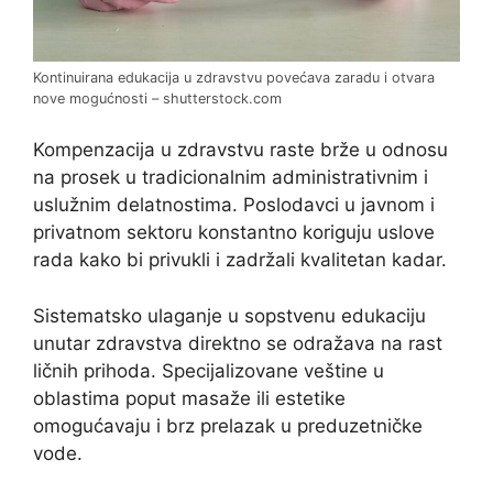
Kontinuirana edukacija u zdravstvu povećava zaradu i otvara
nove mogućnosti – shutterstock.com
Kompenzacija u zdravstvu raste brže u odnosu
na prosek u tradicionalnim administrativnim i
uslužnim delatnostima. Poslodavci u javnom i
privatnom sektoru konstantno koriguju uslove
rada kako bi privukli i zadržali kvalitetan kadar.
Sistematsko ulaganje u sopstvenu edukaciju
unutar zdravstva direktno se odražava na rast
ličnih prihoda. Specijalizovane veštine u
oblastima poput masaže ili estetike
omogućavaju i brz prelazak u preduzetničke
vode.