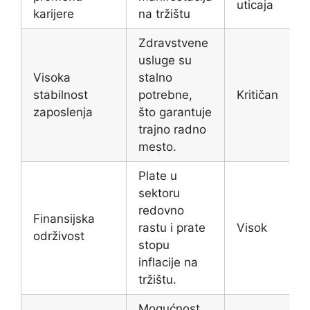
uticaja
karijere
na tržištu
Zdravstvene
usluge su
Visoka
stalno
stabilnost
potrebne,
Kritičan
zaposlenja
što garantuje
trajno radno
mesto.
Plate u
sektoru
redovno
Finansijska
rastu i prate
Visok
održivost
stopu
inflacije na
tržištu.
Mogućnost