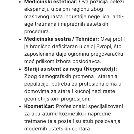
Medicinski estetičar:
Ova pozicija beleži
ekspanziju u celom regionu zbog
masovnog rasta industrije nege lica, anti-
age tretmana i naprednih estetskih
procedura.
Medicinska sestra / Tehničar:
Ovaj profil
je hronično deficitaran u celoj Evropi, što
zaposlenima daje ogromnu pregovaračku
moć prilikom izbora poslodavca.
Stariji asistent za negu (Negovatelj):
Zbog demografskih promena i starenja
populacije, potreba za profesionalcima u
domovima za stare i kućnoj nezi raste
geometrijskom progresijom.
Kozmetičar:
Profesionalci specijalizovani
za aparaturnu kozmetiku i napredne
tretmane tela postali su stub poslovanja
modernih estetskih centara.