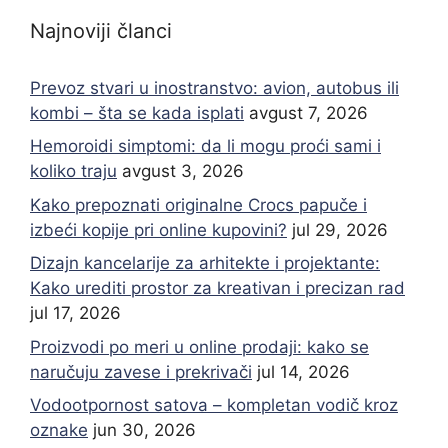
Najnoviji članci
Prevoz stvari u inostranstvo: avion, autobus ili
kombi – šta se kada isplati
avgust 7, 2026
Hemoroidi simptomi: da li mogu proći sami i
koliko traju
avgust 3, 2026
Kako prepoznati originalne Crocs papuče i
izbeći kopije pri online kupovini?
jul 29, 2026
Dizajn kancelarije za arhitekte i projektante:
Kako urediti prostor za kreativan i precizan rad
jul 17, 2026
Proizvodi po meri u online prodaji: kako se
naručuju zavese i prekrivači
jul 14, 2026
Vodootpornost satova – kompletan vodič kroz
oznake
jun 30, 2026