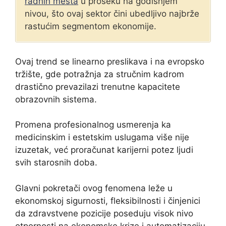
radnih mesta
u proseku na godišnjem
nivou, što ovaj sektor čini ubedljivo najbrže
rastućim segmentom ekonomije.
Ovaj trend se linearno preslikava i na evropsko
tržište, gde potražnja za stručnim kadrom
drastično prevazilazi trenutne kapacitete
obrazovnih sistema.
Promena profesionalnog usmerenja ka
medicinskim i estetskim uslugama više nije
izuzetak, već proračunat karijerni potez ljudi
svih starosnih doba.
Glavni pokretači ovog fenomena leže u
ekonomskoj sigurnosti, fleksibilnosti i činjenici
da zdravstvene pozicije poseduju visok nivo
otpornosti na ekonomske krize i automatizaciju