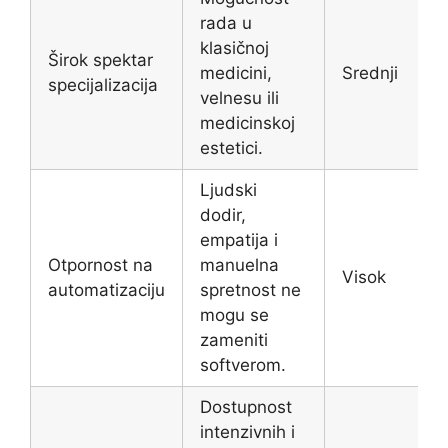
rada u
klasičnoj
Širok spektar
medicini,
Srednji
specijalizacija
velnesu ili
medicinskoj
estetici.
Ljudski
dodir,
empatija i
Otpornost na
manuelna
Visok
automatizaciju
spretnost ne
mogu se
zameniti
softverom.
Dostupnost
intenzivnih i