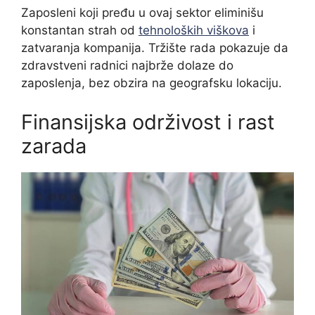
Zaposleni koji pređu u ovaj sektor eliminišu
konstantan strah od
tehnoloških viškova
i
zatvaranja kompanija. Tržište rada pokazuje da
zdravstveni radnici najbrže dolaze do
zaposlenja, bez obzira na geografsku lokaciju.
Finansijska održivost i rast
zarada