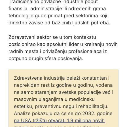
Tradicionalno privlačne industrije poput
finansija, administracije ili određenih grana
tehnologije gube primat pred sektorima koji
direktno zavise od bazičnih ljudskih potreba.
Zdravstveni sektor se u tom kontekstu
pozicionirao kao apsolutni lider u kreiranju novih
radnih mesta i privlačenju profesionalaca iz
potpuno drugih sfera poslovanja.
Zdravstvena industrija beleži konstantan i
neprekidan rast iz godine u godinu, vođena
ne samo starenjem svetske populacije već i
masovnim ulaganjima u medicinsku
estetiku, preventivnu negu i rehabilitaciju.
Analize pokazuju da će se do 2032. godine
na USA tržištu otvarati 1.9 miliona novih