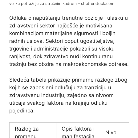
veliku potražnju za stručnim kadrom – shutterstock.com
Odluka o napuštanju trenutne pozicije i ulasku u
zdravstveni sektor najčešće je motivisana
kombinacijom materijalne sigurnosti i boljih
radnih uslova. Sektori poput ugostiteljstva,
trgovine i administracije pokazali su visoku
ranjivost, dok zdravstvo nudi kontinuiranu
tražnju bez obzira na makroekonomske potrese.
Sledeća tabela prikazuje primarne razloge zbog
kojih se zaposleni odlučuju za tranziciju u
zdravstvenu industriju, zajedno sa nivoom
uticaja svakog faktora na krajnju odluku
pojedinca.
Razlog za
Opis faktora i
Nivo
promenu
manifestacija