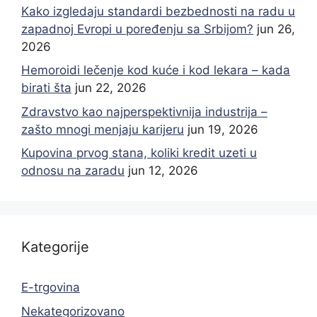
Kako izgledaju standardi bezbednosti na radu u
zapadnoj Evropi u poređenju sa Srbijom?
jun 26,
2026
Hemoroidi lečenje kod kuće i kod lekara – kada
birati šta
jun 22, 2026
Zdravstvo kao najperspektivnija industrija –
zašto mnogi menjaju karijeru
jun 19, 2026
Kupovina prvog stana, koliki kredit uzeti u
odnosu na zaradu
jun 12, 2026
Kategorije
E-trgovina
Nekategorizovano