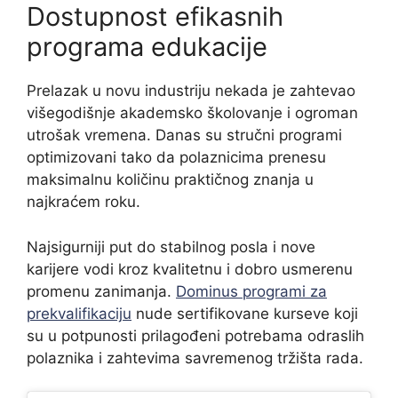
Dostupnost efikasnih
programa edukacije
Prelazak u novu industriju nekada je zahtevao
višegodišnje akademsko školovanje i ogroman
utrošak vremena. Danas su stručni programi
optimizovani tako da polaznicima prenesu
maksimalnu količinu praktičnog znanja u
najkraćem roku.
Najsigurniji put do stabilnog posla i nove
karijere vodi kroz kvalitetnu i dobro usmerenu
promenu zanimanja.
Dominus programi za
prekvalifikaciju
nude sertifikovane kurseve koji
su u potpunosti prilagođeni potrebama odraslih
polaznika i zahtevima savremenog tržišta rada.