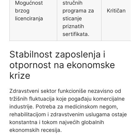
Mogućnost
stručnih
brzog
programa za
Kritičan
licenciranja
sticanje
priznatih
sertifikata.
Stabilnost zaposlenja i
otpornost na ekonomske
krize
Zdravstveni sektor funkcioniše nezavisno od
tržišnih fluktuacija koje pogađaju komercijalne
industrije. Potreba za medicinskom negom,
rehabilitacijom i zdravstvenim uslugama ostaje
konstantna i tokom najvećih globalnih
ekonomskih recesija.